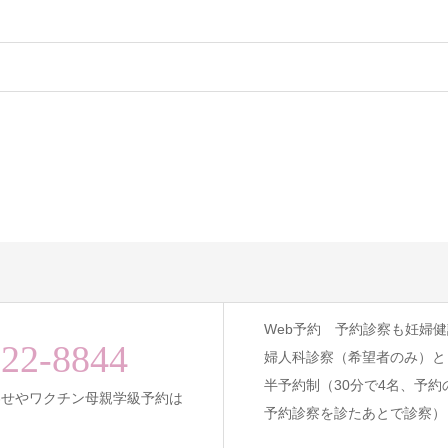
Web予約 予約診察も妊婦
-22-8844
婦人科診察（希望者のみ）と
半予約制（30分で4名、予約
わせやワクチン母親学級予約は
予約診察を診たあとで診察）