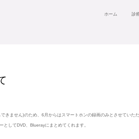
ホーム
診
て
もできません)のため、6月からはスマートホンの録画のみとさせていた
してDVD、Bluerayにまとめてくれます。